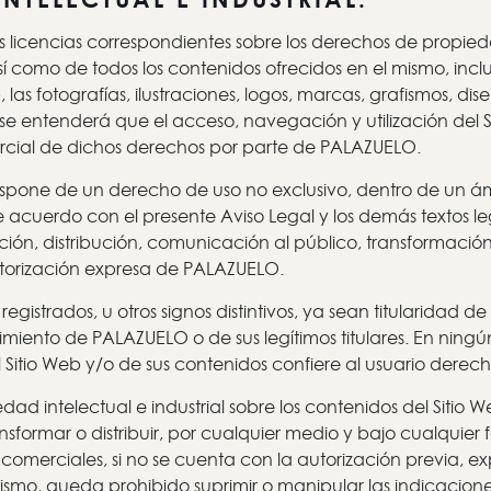
s licencias correspondientes sobre los derechos de propieda
í como de todos los contenidos ofrecidos en el mismo, incluy
las fotografías, ilustraciones, logos, marcas, grafismos, dis
se entenderá que el acceso, navegación y utilización del S
 parcial de dichos derechos por parte de PALAZUELO.
 dispone de un derecho de uso no exclusivo, dentro de un 
 acuerdo con el presente Aviso Legal y los demás textos leg
, distribución, comunicación al público, transformación o
utorización expresa de PALAZUELO.
gistrados, u otros signos distintivos, ya sean titularidad 
entimiento de PALAZUELO o de sus legítimos titulares. En ni
 Sitio Web y/o de sus contenidos confiere al usuario derecho 
d intelectual e industrial sobre los contenidos del Sitio W
formar o distribuir, por cualquier medio y bajo cualquier f
 comerciales, si no se cuenta con la autorización previa, e
mismo, queda prohibido suprimir o manipular las indicacione