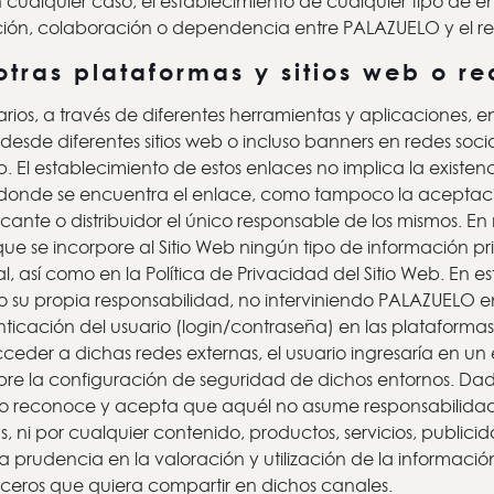
n cualquier caso, el establecimiento de cualquier tipo de 
lación, colaboración o dependencia entre PALAZUELO y el 
otras plataformas y sitios web o re
rios, a través de diferentes herramientas y aplicaciones,
desde diferentes sitios web o incluso banners en redes socia
 Web. El establecimiento de estos enlaces no implica la exis
forma donde se encuentra el enlace, como tampoco la acept
fabricante o distribuidor el único responsable de los mismo
 que se incorpore al Sitio Web ningún tipo de información pr
l, así como en la Política de Privacidad del Sitio Web. En e
o su propia responsabilidad, no interviniendo PALAZUELO en
enticación del usuario (login/contraseña) en las plataform
cceder a dichas redes externas, el usuario ingresaría en u
bre la configuración de seguridad de dichos entornos. Da
io reconoce y acepta que aquél no asume responsabilidad al
i por cualquier contenido, productos, servicios, publicidad
a prudencia en la valoración y utilización de la información
rceros que quiera compartir en dichos canales.