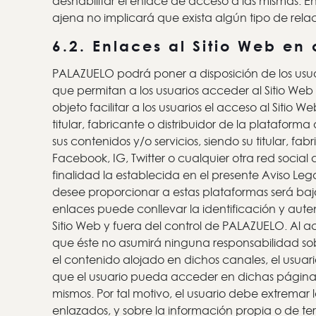
deshabilitar el enlace de acceso a las mismas. E
ajena no implicará que exista algún tipo de re
6.2. Enlaces al Sitio Web en 
PALAZUELO podrá poner a disposición de los usua
que permitan a los usuarios acceder al Sitio Web 
objeto facilitar a los usuarios el acceso al Sitio
titular, fabricante o distribuidor de la plata
sus contenidos y/o servicios, siendo su titular, 
Facebook, IG, Twitter o cualquier otra red social
finalidad la establecida en el presente Aviso Lega
desee proporcionar a estas plataformas será baj
enlaces puede conllevar la identificación y aut
Sitio Web y fuera del control de PALAZUELO. Al a
que éste no asumirá ninguna responsabilidad so
el contenido alojado en dichos canales, el usuar
que el usuario pueda acceder en dichas páginas, n
mismos. Por tal motivo, el usuario debe extremar l
enlazados, y sobre la información propia o de te