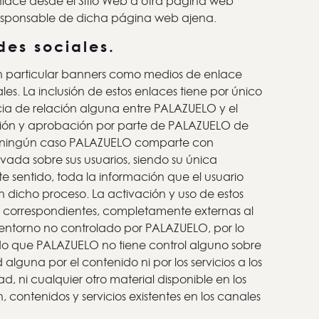
enlace desde el Sitio Web a otra página web
responsable de dicha página web ajena.
des sociales.
 en particular banners como medios de enlace
les. La inclusión de estos enlaces tiene por único
tencia de relación alguna entre PALAZUELO y el
ación y aprobación por parte de PALAZUELO de
s. En ningún caso PALAZUELO comparte con
ivada sobre sus usuarios, siendo su única
ste sentido, toda la información que el usuario
 dicho proceso. La activación y uso de estos
as correspondientes, completamente externas al
n entorno no controlado por PALAZUELO, por lo
do que PALAZUELO no tiene control alguno sobre
guna por el contenido ni por los servicios a los
, ni cualquier otro material disponible en los
, contenidos y servicios existentes en los canales